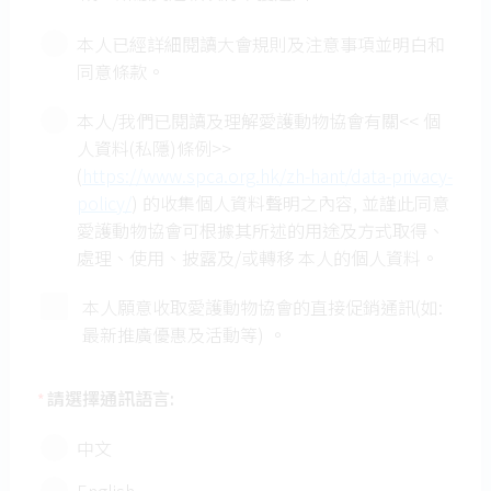
請準時到達九龍塘地鐵站，逾時不候。
本人已經詳細閱讀大會規則及注意事項並明白和
家長可為小朋友準備小量零食及自備水樽和餐具
同意條款。
在活動期間進食。
無論寵物是否從「愛協」領養，為了保持課室清
本人/我們已閱讀及理解愛護動物協會有關<< 個
潔和為他人安全著想， 請勿攜帶任何動物到本會
人資料(私隱)條例>>
中心。
(
https://www.spca.org.hk/zh-hant/data-privacy-
請避免穿著閃燈鞋到訪。
policy/
) 的收集個人資料聲明之內容, 並謹此同意
惡劣天氣活動安排，若天文台在活動開始前二個
愛護動物協會可根據其所述的用途及方式取得、
小時
懸掛八號或以上颱風訊號、紅／黑色暴雨警
處理、使用、披露及/或轉移 本人的個人資料。
告訊號教育活動將會取消。取消之教育活動項
目，將安排在
8月17
至
21
日期間補辦。
本人願意收取愛護動物協會的直接促銷通訊(如:
如閣下有任何特別要求及安排，請在活動前向教
最新推廣優惠及活動等) 。
育部職員提出。
在任何情況下，請遵從工作人員的指示。
請選擇通訊語言:
*
我們會於活動期間拍攝照片。「愛協」保留使用
此等照片的權利。
中文
若報名人數不足，本會有權調配參加者至其他組
別。
English