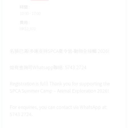
時間 :
10:00 - 17:00
費用 :
HK$
2,970
名額已滿!多謝支持SPCA夏令營-動物全接觸 2026!
如有查詢可Whatsapp聯絡: 5743 2724
Registration is full! Thank you for supporting the
SPCA Summer Camp – Animal Exploration 2026!
For enquiries, you can contact via WhatsApp at:
5743 2724.