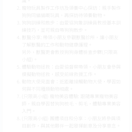
識。
寵物玩具製作工作坊及領養中心探訪：親手製作
狗狗同貓貓嘅玩具，再探訪待領養動物。
狗狗訓練和散步：由愛協狗隻訓練員教授基本訓
練技巧，並可親自帶狗狗散步。
獸醫分享: 帶領小朋友參觀獸醫診所，讓小朋友
了解獸醫的工作和動物健康護理。
另外，獸醫更會教授狗狗身體檢查步驟(只限高
小組)。
體驗動物拯救：由愛協督察帶領，小朋友會參與
模擬動物拯救，感受前線救援工作。
動物大使見面會：近距離接觸動物大使，學習如
何與不同種類動物相處。
(只限高小組) 寵物美容體驗: 跟隨專業寵物美容
師，親自學習替狗狗梳毛、剪毛，體驗專業美容
入門。
(只限高小組) 團體項目和分享：小朋友將參與項
目創作，與其他夥伴一起發揮創意及分享意念。