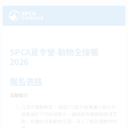
SPCA夏令營-動物全接觸
2026
報名表格
活動簡介
沉浸式護動教室：透過270度大螢幕讓小朋友彷
彿置身於不同的場景中，通過感測儀器與環境互
動，有趣地探索動物王國，深入了解各種動物知