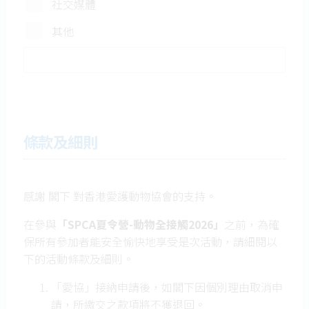
社交媒體
親自學習替狗狗梳毛、剪
其他
毛，體驗專業美容入門。
(只限高小組) 團體項目和
分享：小朋友將參與項目
創作，與其他夥伴一起發
揮創意及分享意念。
名額有限，先到先得。
條款及細則
報名查詢可Whatsapp聯
絡: 5743 2724
感謝 閣下 對香港愛護動物協會的支持。
旅遊巴來回接送地點: 10時九龍
塘地鐵站集合上車，回程5時到
在參與
「SPCA夏令營-動物全接觸2026」
之前，為確
達九龍塘地鐵站
保所有參加者能安全愉快地享受是次活動，請細閱以
下的活動條款及細則。
「愛協」接納申請後，如閣下因個別理由取消申
請，所繳交之款項將不獲退回。