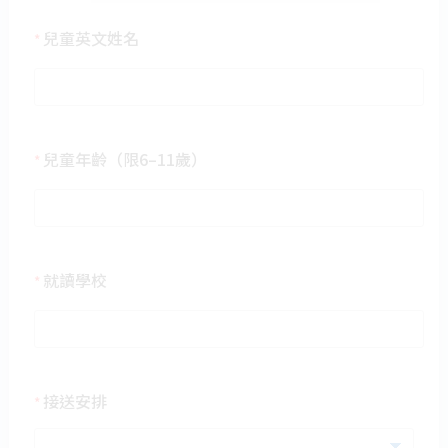
5743 2724.
兒童英文姓名
*
活動簡介
沉浸式護動教室：透過
兒童年齡（限6–11歲）
*
270度大螢幕讓小朋友彷
彿置身於不同的場景中，
通過感測儀器與環境互
動，有趣地探索動物王
國，深入了解各種動物知
就讀學校
*
識。
寵物玩具製作工作坊及領
養中心探訪：親手製作狗
狗同貓貓嘅玩具，再探訪
待領養動物。
接送安排
*
狗狗訓練和散步：由愛協
狗隻訓練員教授基本訓練