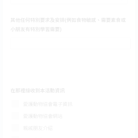
技巧，並可親自帶狗狗散
步。
其他任何特別要求及安排(例如食物敏感、需要素食或
獸醫分享: 帶領小朋友參觀
小朋友有特別學習需要)
獸醫診所，讓小朋友了解
獸醫的工作和動物健康護
理。
另外，獸醫更會教授狗狗
身體檢查步驟(只限高小
組)。
體驗動物拯救：由愛協督
察帶領，小朋友會參與模
在那裡接收到本活動資訊
擬動物拯救，感受前線救
援工作。
愛護動物協會電子資訊
動物大使見面會：近距離
接觸動物大使，學習如何
愛護動物協會網站
與不同種類動物相處。
親戚朋友介紹
(只限高小組) 寵物美容體
驗: 跟隨專業寵物美容師，