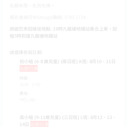
名額有限，先到先得。
報名查詢可Whatsapp聯絡: 5743 2724
旅遊巴來回接送地點: 10時九龍塘地鐵站集合上車，回
程5時到達九龍塘地鐵站
請選擇參與日期:
初小組 (6-8 歲兒童) (兩日班) K班: 8月10、11日
名額已滿
時間 :
10:00 - 17:00
費用 :
HK$
1,980
高小組 (9-11歲兒童) (三日班) L班: 8月12、13、
14日
名額已滿