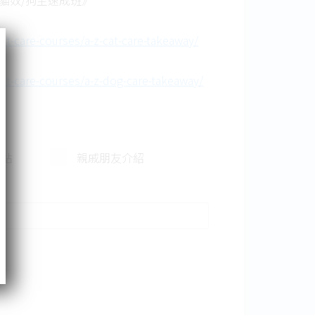
貓奴/狗主速成班》
et-care-courses/a-z-cat-care-takeaway/
pet-care-courses/a-z-dog-care-takeaway/
網站
親戚朋友介紹