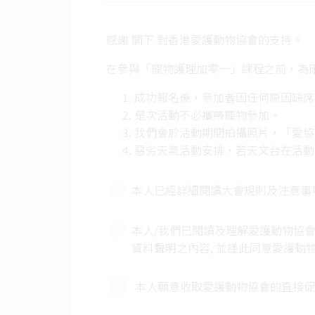
感謝 閣下 對香港愛護動物協會的支持。
在參與「寵物護理加零一」課程之前，為
成功報名後，參加者因任何原因缺
是次活動不必攜帶寵物參加。
我們會於活動期間拍攝照片，「愛
惡劣天氣活動安排，若天文台在活動
後其他「寵物護理加零一」課程（
「愛協」將保留最終決定權及上述
本人已經詳細閱讀大會規則及注意事
參加者報名參加此課程/工作坊，他/
本人/我們已閱讀及理解愛護動物協會有關
資料聲明之內容, 並謹此同意愛護動
本人願意收取愛護動物協會的直接促銷