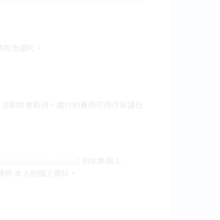
條款及細則。
，活動將會取消。繳付的費用可用作報讀日
t/data-privacy-policy/
) 的收集個人
轉移 本人的個人資料。