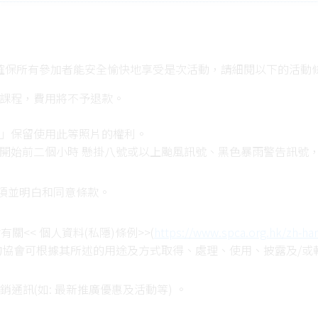
確保所有參加者能安全愉快地享受是次活動，請細閱以下的活動
席課程，費用將不予退款。
協」保留使用此等照片的權利。
開始前二個小時 懸掛八號或以上颱風訊號、黑色暴雨警告訊號
只適用於相同收費的課程），不會安排退款。
的備註之解釋權。
項並明白和同意條款。
她便明白並同意遵守SPCA的數據隱私政策。
<< 個人資料(私隱)條例>>(
https://www.spca.org.hk/zh-han
物協會可根據其所述的用途及方式取得、處理、使用、披露及/或
通訊(如: 最新推廣優惠及活動等) 。