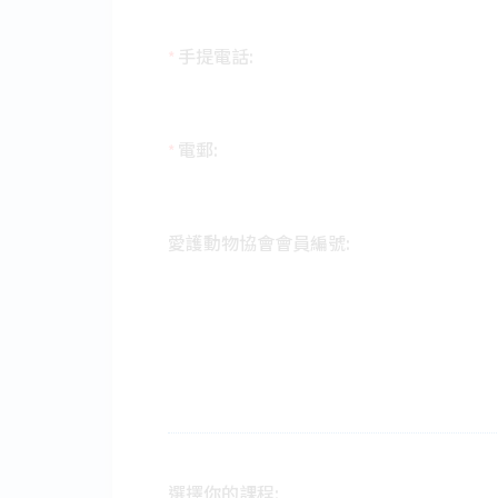
手提電話:
*
電郵:
*
愛護動物協會會員編號:
選擇你的課程: