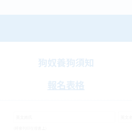
狗奴養狗須知
報名表格
(將會列印在證書上)