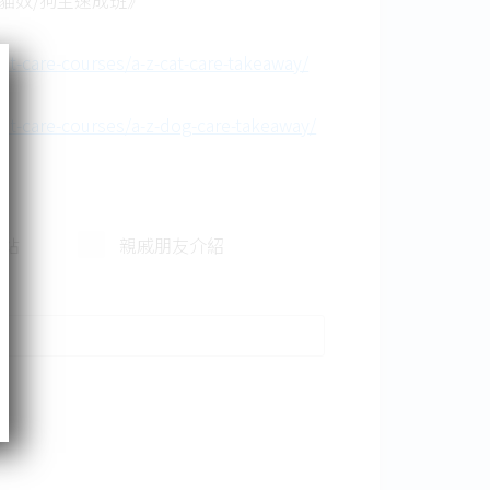
貓奴/狗主速成班》
et-care-courses/a-z-cat-care-takeaway/
pet-care-courses/a-z-dog-care-takeaway/
網站
親戚朋友介紹