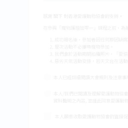
感謝 閣下 對香港愛護動物協會的支持。
在參與「寵物護理加零一」課程之前，為
成功報名後，參加者因任何原因缺
是次活動不必攜帶寵物參加。
我們會於活動期間拍攝照片，「愛
惡劣天氣活動安排，若天文台在活動
後其他「寵物護理加零一」課程（
「愛協」將保留最終決定權及上述
本人已經詳細閱讀大會規則及注意事
參加者報名參加此課程/工作坊，他/
本人/我們已閱讀及理解愛護動物協會有關
資料聲明之內容, 並謹此同意愛護動
本人願意收取愛護動物協會的直接促銷