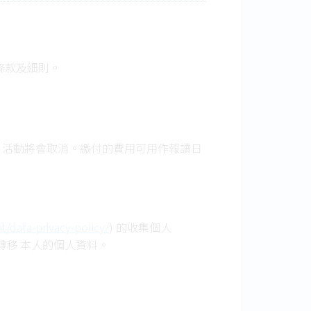
條款及細則。
，活動將會取消。繳付的費用可用作報讀日
t/data-privacy-policy/
) 的收集個人
轉移 本人的個人資料。