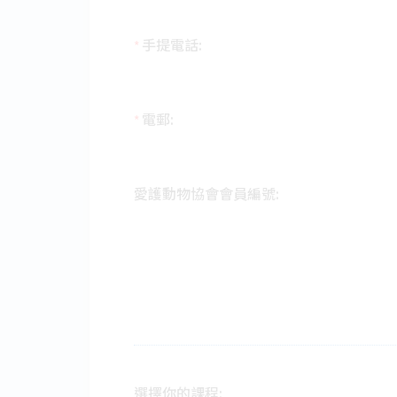
手提電話:
*
電郵:
*
愛護動物協會會員編號:
選擇你的課程: