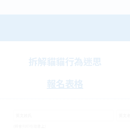
拆解貓貓行為迷思
報名表格
(將會列印在證書上)