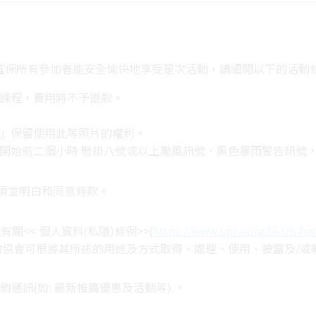
確保所有參加者能安全愉快地享受是次活動，請細閱以下的活動
席課程，費用將不予退款。
協」保留使用此等照片的權利。
開始前二個小時 懸掛八號或以上颱風訊號、黑色暴雨警告訊號
只適用於相同收費的課程），不會安排退款。
的備註之解釋權。
項並明白和同意條款。
她便明白並同意遵守SPCA的數據隱私政策。
<< 個人資料(私隱)條例>>(
https://www.spca.org.hk/zh-han
物協會可根據其所述的用途及方式取得、處理、使用、披露及/或
通訊(如: 最新推廣優惠及活動等) 。